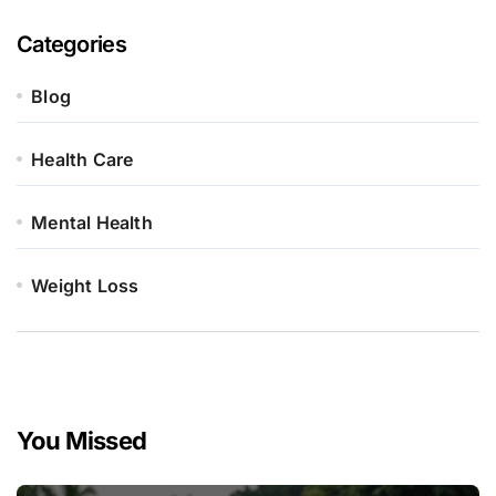
Categories
Blog
Health Care
Mental Health
Weight Loss
You Missed