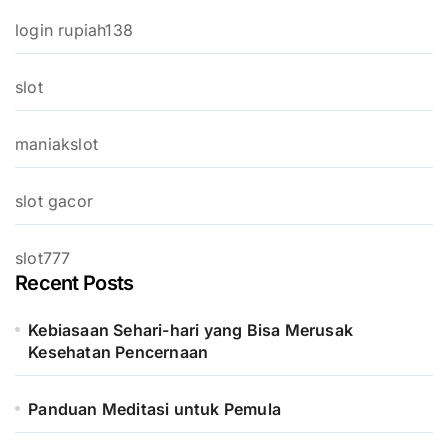
login rupiah138
slot
maniakslot
slot gacor
slot777
Recent Posts
Kebiasaan Sehari-hari yang Bisa Merusak
Kesehatan Pencernaan
Panduan Meditasi untuk Pemula