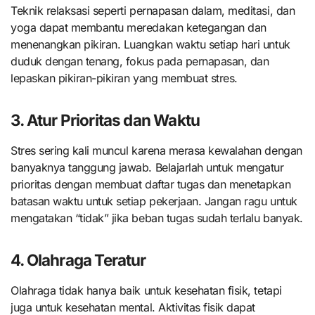
Teknik relaksasi seperti pernapasan dalam, meditasi, dan
yoga dapat membantu meredakan ketegangan dan
menenangkan pikiran. Luangkan waktu setiap hari untuk
duduk dengan tenang, fokus pada pernapasan, dan
lepaskan pikiran-pikiran yang membuat stres.
3.
Atur Prioritas dan Waktu
Stres sering kali muncul karena merasa kewalahan dengan
banyaknya tanggung jawab. Belajarlah untuk mengatur
prioritas dengan membuat daftar tugas dan menetapkan
batasan waktu untuk setiap pekerjaan. Jangan ragu untuk
mengatakan “tidak” jika beban tugas sudah terlalu banyak.
4.
Olahraga Teratur
Olahraga tidak hanya baik untuk kesehatan fisik, tetapi
juga untuk kesehatan mental. Aktivitas fisik dapat