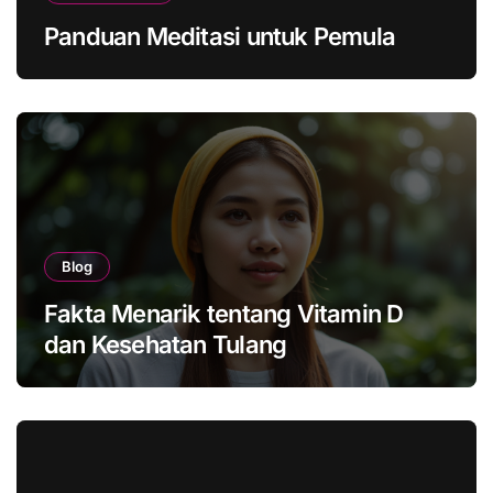
Panduan Meditasi untuk Pemula
Blog
Fakta Menarik tentang Vitamin D
dan Kesehatan Tulang