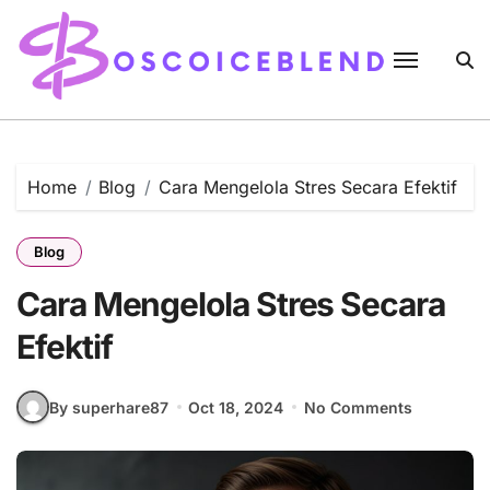
Skip
to
content
Home
Blog
Cara Mengelola Stres Secara Efektif
Blog
Cara Mengelola Stres Secara
Efektif
By superhare87
Oct 18, 2024
No Comments